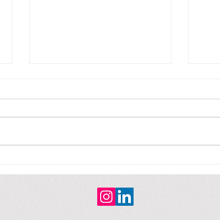
Non-fiction / No ficción
Non-