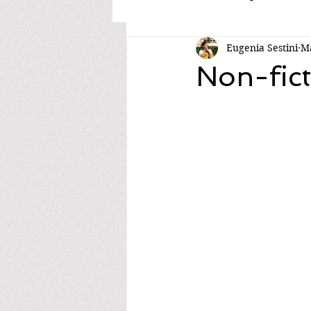
Eugenia Sestini
Ma
Non-fict