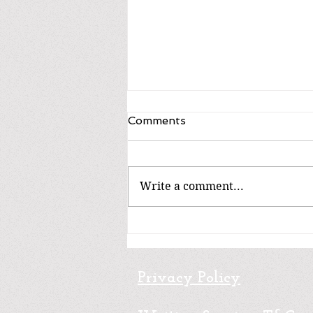
Comments
Write a comment...
Non-fiction / No ficción
Privacy Policy