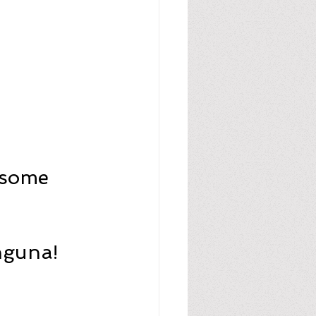
 some 
nguna! 