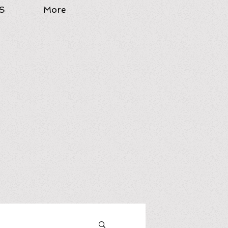
S
More