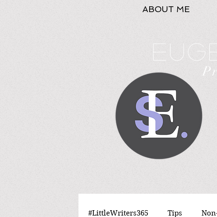
ABOUT ME
Euge
P
#LittleWriters365
Tips
Non-