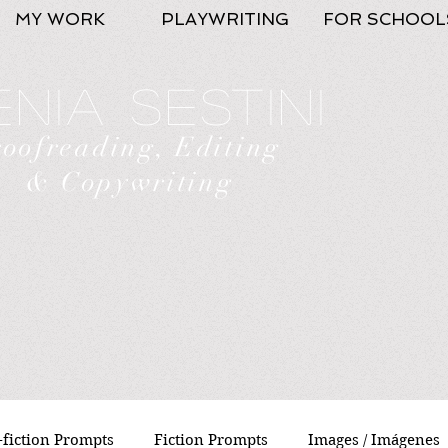
MY WORK
PLAYWRITING
FOR SCHOOL
nia Sestini
roofreading, Editing
& Copywriting
fiction Prompts
Fiction Prompts
Images / Imágenes