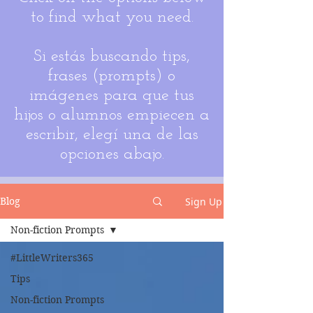
to find what you need.
Si estás buscando tips,
frases (prompts) o
imágenes para que tus
hijos o alumnos empiecen a
escribir, elegí una de las
opciones abajo.
Sign Up
Blog
Non-fiction Prompts
#LittleWriters365
Tips
Non-fiction Prompts