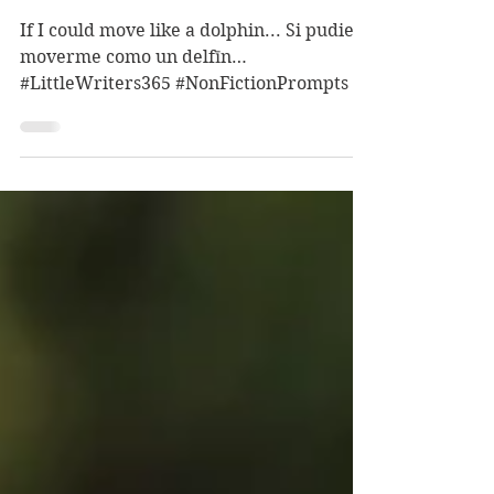
Non-fiction / No
ficción
If I could move like a dolphin... Si pudiera
moverme como un delfīn…
#LittleWriters365 #NonFictionPrompts