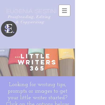
Eugenia Sestini
Proofreading, Editing
& Copywriting
LittlE
writers
365
Looking for writing tips,
prompts or images to get
your little writer started?
Click on the options below