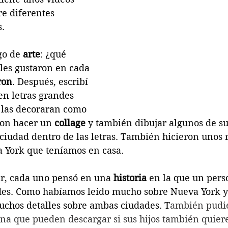
re diferentes 
s.
o de 
arte
: ¿qué 
les gustaron en cada 
ron
. Después, escribí 
 letras grandes 
s las decoraran como 
ron hacer un 
collage
 y también dibujar algunos de su
 ciudad dentro de las letras. También hicieron unos
 York que teníamos en casa.
ir, cada uno pensó en una 
historia
 en la que un perso
des. Como habíamos leído mucho sobre Nueva York y
uchos detalles sobre ambas ciudades. T
ambién pudie
 una que pueden descargar si sus hijos también quiere