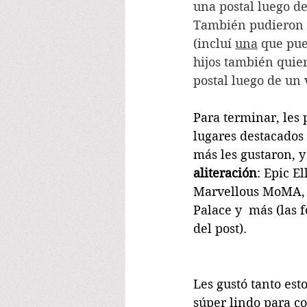
una postal luego de
También pudieron e
(incluí 
una
 que pue
hijos también quier
postal luego de un 
Para terminar, les 
lugares destacados
más les gustaron, y
aliteración
: Epic El
Marvellous MoMA,
Palace y  más (las f
del post).
Les gustó tanto es
súper lindo para c