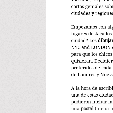
cortos geniales sob
ciudades y regione
Empezamos con alg
lugares destacados 
ciudad? Los 
dibuja
NYC and LONDON en
para que los chico
quisieran. Decidie
preferidos de cada
de Londres y Nueva
A la hora de escrib
una de estas ciuda
pudieron incluir m
una 
postal
 (incluí