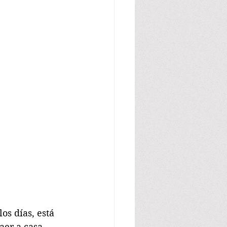
s días, está 
aer a casa 