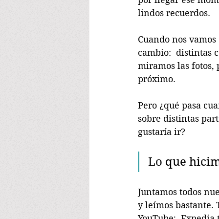
lindos recuerdos.
Cuando nos vamos d
cambio:  distintas 
miramos las fotos, 
próximo.
Pero ¿qué pasa cu
sobre distintas par
gustaría ir? 
Lo que hici
Juntamos todos nues
y leímos bastante.
YouTube;  Expedia 