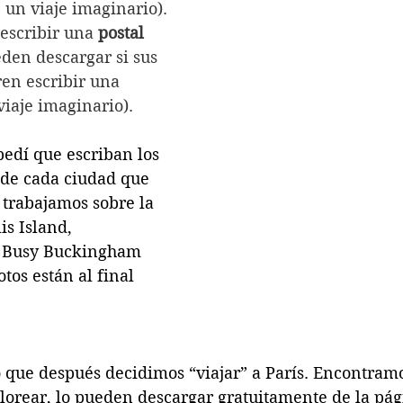
 un viaje imaginario).
scribir una 
postal
den descargar si sus 
en escribir una 
viaje imaginario).
pedí que escriban los 
 de cada ciudad que 
 trabajamos sobre la 
lis Island, 
 Busy Buckingham 
otos están al final 
to que después decidimos “viajar” a París. Encontra
olorear, lo pueden descargar gratuitamente de la pág