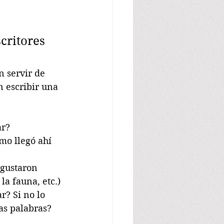
critores 
n servir de 
n escribir una 
ar?
mo llegó ahí 
 gustaron 
la fauna, etc.)
r? Si no lo 
as palabras?