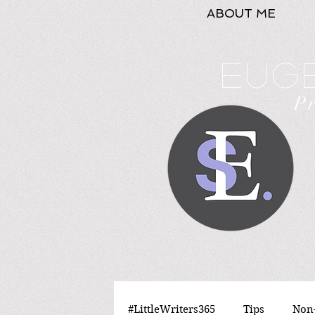
ABOUT ME
Euge
P
#LittleWriters365
Tips
Non-