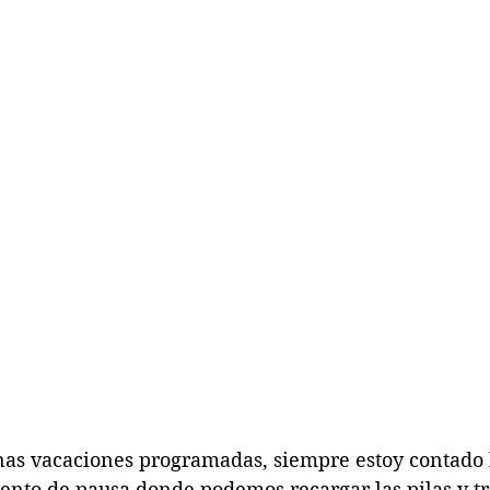
s vacaciones programadas, siempre estoy contado lo
ento de pausa donde podemos recargar las pilas y tr