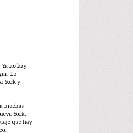
. Ya no hay 
ar. Lo 
a York y 
ya muchas 
ueva York, 
viaje que hay 
co.