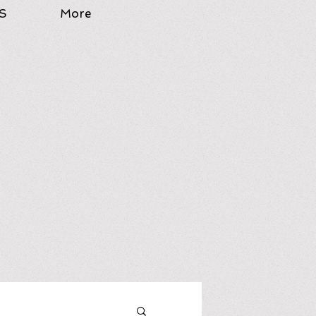
S
More