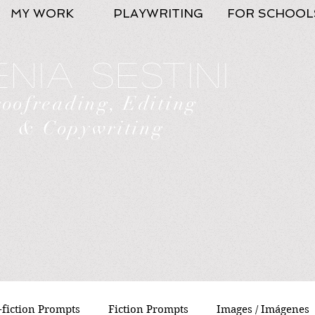
MY WORK
PLAYWRITING
FOR SCHOOL
nia Sestini
roofreading, Editing
& Copywriting
fiction Prompts
Fiction Prompts
Images / Imágenes