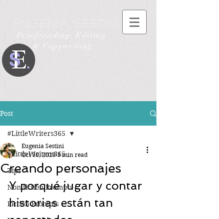
Eugenia Sestini
Proofreading, Editing
& Copywriting
Post
#LittleWriters365
Eugenia Sestini
#LittleWriters365
Oct 30, 2019
3 min read
Creando personajes
Tips
Y porqué jugar y contar 
Non-fiction Prompts
historias están tan 
Fiction Prompts