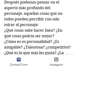
Después podemos pensar en el 
aspecto más profundo del 
personaje, aquellas cosas que no 
todos pueden percibir con solo 
mirar al personaje:
¿Qué cosas sabe hacer bien? ¿En 
qué cosas podría ser mejor?
¿Cómo es su personalidad? ¿Es 
amigable? ¿Talentosa? ¿competitiva?
¿Qué es lo que más les gusta? ¿La 
torta de chocolate? ¿Jugar al tenis? 
¿Qué quieren en esta historia? 
Contact Form
Instagram
¿Almorzar con un amigo? ¿Pasar un 
examen? ¿Más torta de chocolate?
Los chicos más chicos pueden 
empezar por escribir una historia 
sobre alguno de sus juguetes, ya que 
lo conocen tan bien. Pueden escribir 